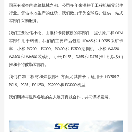
国享有盛誉的建筑机械之都。公司多年来深耕于工程机械零部件
行业。凭借本地生产的优势，我们致力于为全球客户提供一站式
零部件采购服务。
我们主要经销小松、山推和卡特彼勒的零部件，提供原厂和
OEM
零部件用于转售。我们的主要产品包括
和
采矿卡
HD465
HD785
车、小松
、
、
和
挖掘机、小松
、
PC200
PC300
PC400
PC800
WA380
和
装载机、小松
、
和
推土机以及山
WA400
WA600
D155
D355
D475
推和卡特彼勒零部件。
我们在加工板材和焊接部件方面尤其擅长，适用于
、
HD785-7
、
、
、
和
机型。
PC18
PC35
PC1250
PC2000
PC3000
我们期待与世界各地的友人展开真诚合作，共同谋求发展。