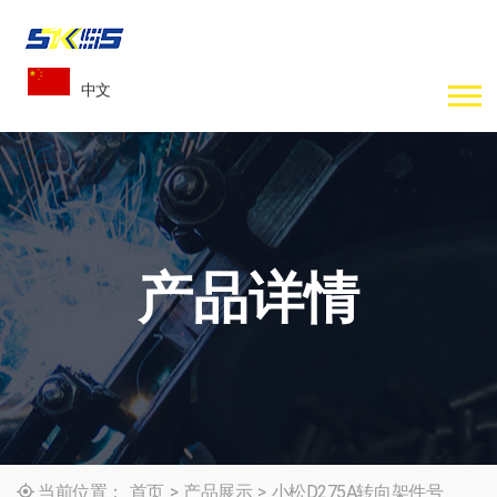
中文
产品详情
当前位置：
首页
>
产品展示
>
小松D275A转向架件号
