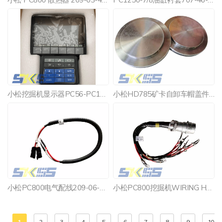
小松挖掘机显示器PC56-PC1250件号 7835-16-4002
小松HD785矿卡自卸车帽盖件号561-27-71160
小松PC800电气配线209-06-77360
小松PC800挖掘机WIRING HARNESS零件号209-06-77311
<
1
2
3
4
5
6
7
8
9
10