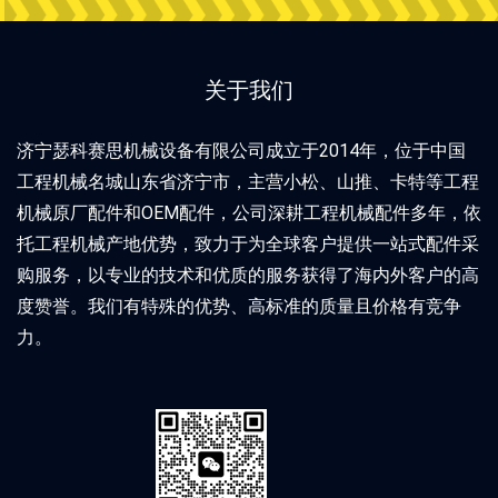
关于我们
济宁瑟科赛思机械设备有限公司成立于2014年，位于中国
工程机械名城山东省济宁市，主营小松、山推、卡特等工程
机械原厂配件和OEM配件，公司深耕工程机械配件多年，依
托工程机械产地优势，致力于为全球客户提供一站式配件采
购服务，以专业的技术和优质的服务获得了海内外客户的高
度赞誉。我们有特殊的优势、高标准的质量且价格有竞争
力。