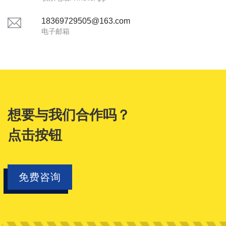
18369729505@163.com
电子邮箱
想要与我们合作吗？
点击按钮
免费咨询