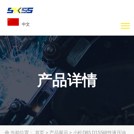
中文
产品详情
当前位置：
首页
>
产品展示
>
小松D85 D155磁性液压油
