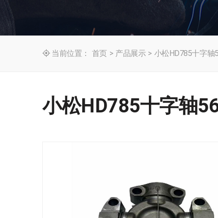
当前位置：
首页
>
产品展示
>
小松HD785十字轴561

小松HD785十字轴561