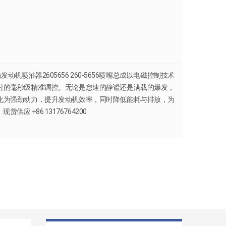
柴油发动机喷油器2605656 260-5656喷嘴总成以电磁控制技术
射的毫秒级精准调控。无论是怠速的静谧还是满载的爆发，
化为强劲动力，提升发动机效率，同时降低能耗与排放，为
供应 +86 13176764200