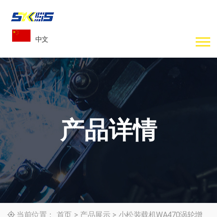
中文
产品详情
当前位置：
首页
>
产品展示
>
小松装载机WA470涡轮增
